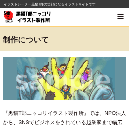
コ
イラストレーター黒猫T郎の笑顔になるイラストサイトです
ン
テ
ン
制作について
ツ
へ
移
動
す
る
『黒猫T郎ニッコリイラスト製作所』では、NPO法人
から、SNSでビジネスをされている起業家まで幅広