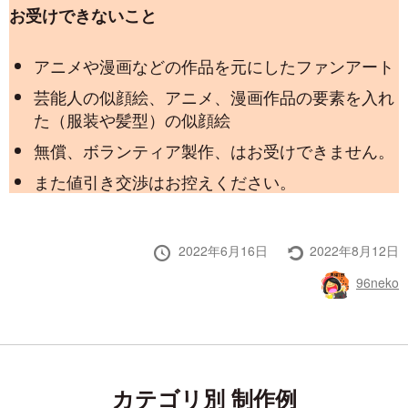
お受けできないこと
アニメや漫画などの作品を元にしたファンアート
芸能人の似顔絵、アニメ、漫画作品の要素を入れ
た（服装や髪型）の似顔絵
無償、ボランティア製作、はお受けできません。
また値引き交渉はお控えください。
投
最
2022年6月16日
2022年8月12日
稿
終
投
96neko
日
更
稿
新
者
カテゴリ別 制作例